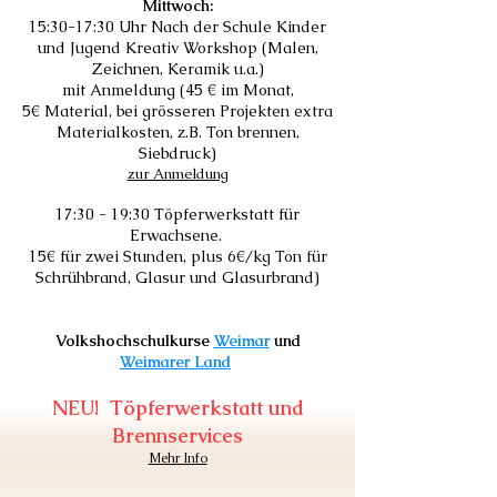
Mittwoch:
15:30-17:30 Uhr Nach de
r Schule Kinder
und Jugend Kreativ Work
shop (Malen,
Zeichnen, Keramik u.a.)
mit Anmeldung (45 €
im Monat,
5€
Material, bei grösse
ren Projekten e
xtra
Materialkosten, z.B. Ton br
ennen,
Siebdruck)
zur Anmeldung
17:30 - 19:30 Töpferwerkstatt für
Erwachsene.
15€ für zwei Stunden, plus 6€/kg Ton für
Schrühbrand, Glasur und Glasurbrand)
Volkshochschulkurse
Weimar
und
Weimarer Land
NEU! Töpferwerks
tatt und
Brennservices
Mehr Info